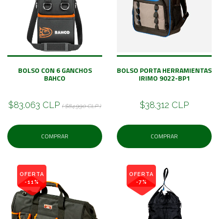
BOLSO CON 6 GANCHOS
BOLSO PORTA HERRAMIENTAS
BAHCO
IRIMO 9022-BP1
$83.063 CLP
$38.312 CLP
( $84.990 CLP )
COMPRAR
COMPRAR
OFERTA
OFERTA
-11%
-7%