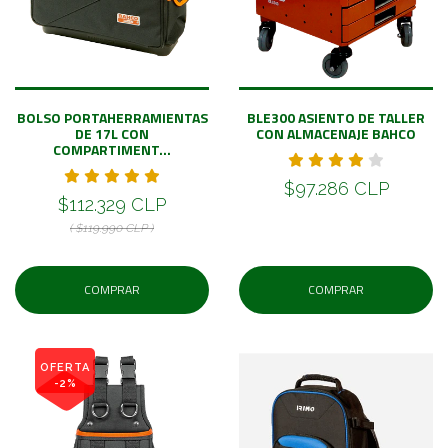
BOLSO PORTAHERRAMIENTAS
BLE300 ASIENTO DE TALLER
DE 17L CON
CON ALMACENAJE BAHCO
COMPARTIMENT...
$97.286 CLP
$112.329 CLP
( $119.990 CLP )
COMPRAR
COMPRAR
OFERTA
-2%