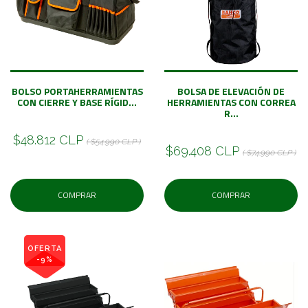
BOLSO PORTAHERRAMIENTAS
BOLSA DE ELEVACIÓN DE
CON CIERRE Y BASE RÍGID...
HERRAMIENTAS CON CORREA
R...
$48.812 CLP
( $54.990 CLP )
$69.408 CLP
( $74.990 CLP )
COMPRAR
COMPRAR
OFERTA
-9%