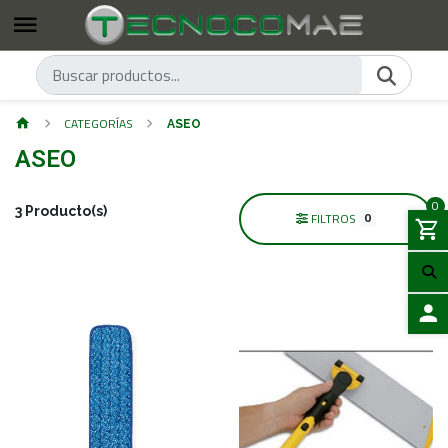
CATEGORÍAS
ASEO
ASEO
0
3 Producto(s)
0
FILTROS
ACCES