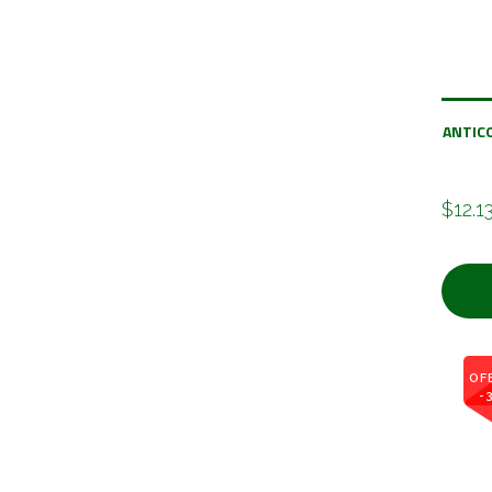
ANTIC
$12.1
OF
-