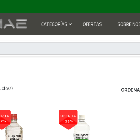
CATEGORÍAS
OFERTAS
SOBRE NO
ucto(s)
ORDENA
ERTA
OFERTA
32%
-39%