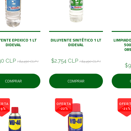
YENTE EPOXICO 1 LT
DILUYENTE SINTÉTICO 1 LT
LIMPIAD
DIDEVAL
DIDEVAL
50
08
40 CLP
$2.754 CLP
( $4.490 CLP )
( $4.490 CLP )
$9
COMPRAR
COMPRAR
ERTA
OFERTA
OFER
29%
-22%
-21%