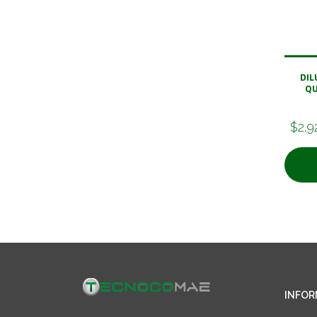
DIL
QU
$2.9
INFOR