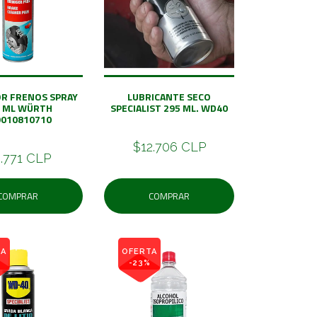
OR FRENOS SPRAY
LUBRICANTE SECO
0 ML WÜRTH
SPECIALIST 295 ML. WD40
9010810710
$12.706 CLP
.771 CLP
COMPRAR
COMPRAR
TA
OFERTA
-23%