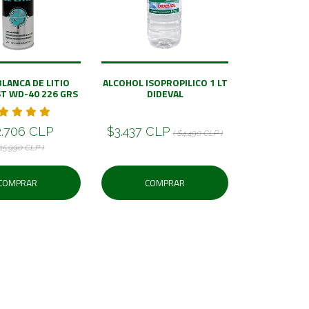
BLANCA DE LITIO
ALCOHOL ISOPROPILICO 1 LT
ST WD-40 226 GRS
DIDEVAL
2.706 CLP
$3.437 CLP
( $4.490 CLP )
$15.990 CLP )
COMPRAR
COMPRAR