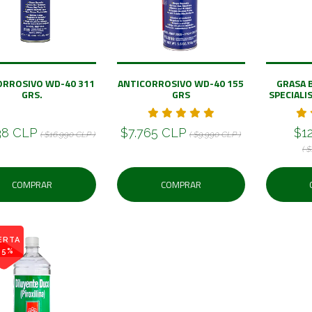
ORROSIVO WD-40 311
ANTICORROSIVO WD-40 155
GRASA 
GRS.
GRS
SPECIALI
38 CLP
$7.765 CLP
$1
( $16.990 CLP )
( $9.990 CLP )
( 
COMPRAR
COMPRAR
ERTA
35%