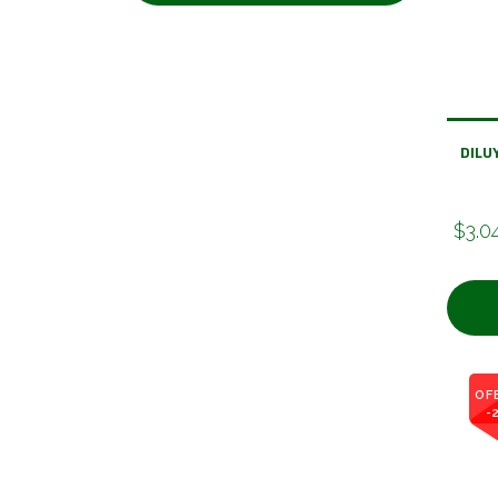
DILU
$3.0
OF
-