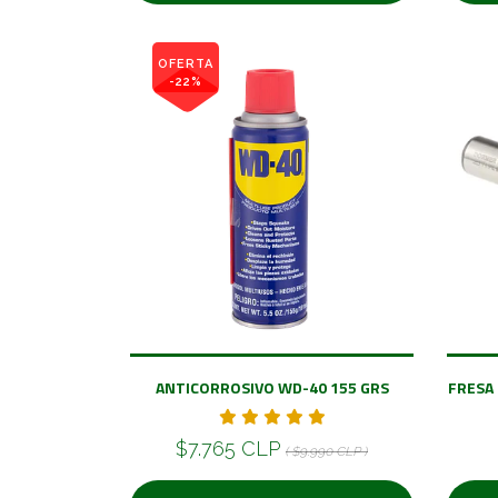
OFERTA
-22%
ANTICORROSIVO WD-40 155 GRS
FRESA
$7.765 CLP
( $9.990 CLP )