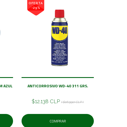
OFERTA
-29%
M AZUL
ANTICORROSIVO WD-40 311 GRS.
$12.138 CLP
( $16.990 CLP )
COMPRAR