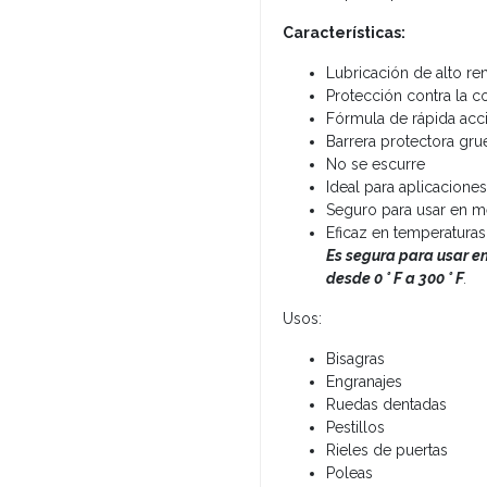
Características:
Lubricación de alto re
Protección contra la c
Fórmula de rápida acc
Barrera protectora gru
No se escurre
Ideal para aplicacione
Seguro para usar en m
Eficaz en temperatura
Es segura para usar e
desde 0 ° F a 300 ° F
.
Usos:
Bisagras
Engranajes
Ruedas dentadas
Pestillos
Rieles de puertas
Poleas