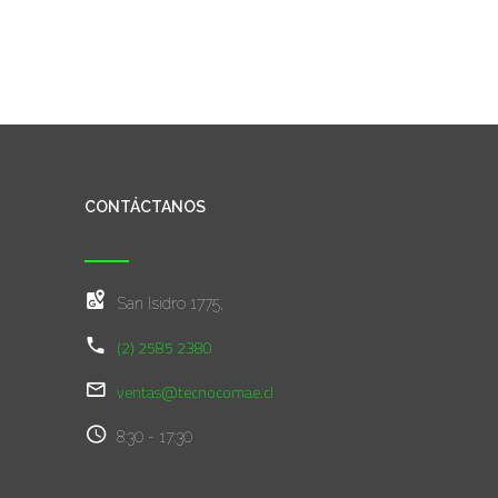
CONTÁCTANOS
San Isidro 1775,
(2) 2585 2380
ventas@tecnocomae.cl
8:30 - 17:30