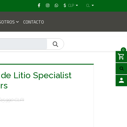
CLP
CL
SOTROS
CONTACTO
0
de Litio Specialist
rs
ACCES
$15.990 CLP)