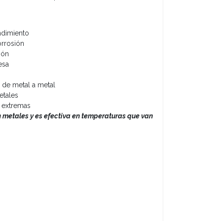
ndimiento
orrosión
ión
esa
s de metal a metal
etales
s extremas
n metales y es efectiva en temperaturas que van