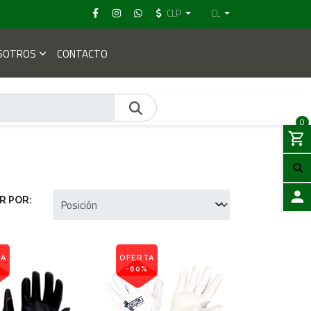
CLP
CL
SOTROS
CONTACTO
0
R POR:
ACCES
TA
OFERTA
-60%