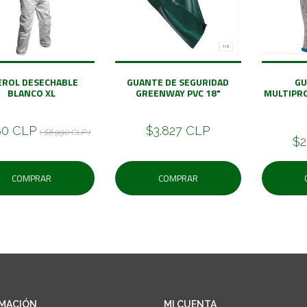
EROL DESECHABLE
GUANTE DE SEGURIDAD
GU
BLANCO XL
GREENWAY PVC 18"
MULTIPRO
80 CLP
$3.827 CLP
( $8.990 CLP )
$2
COMPRAR
COMPRAR
MACIÓN
MI CUENTA