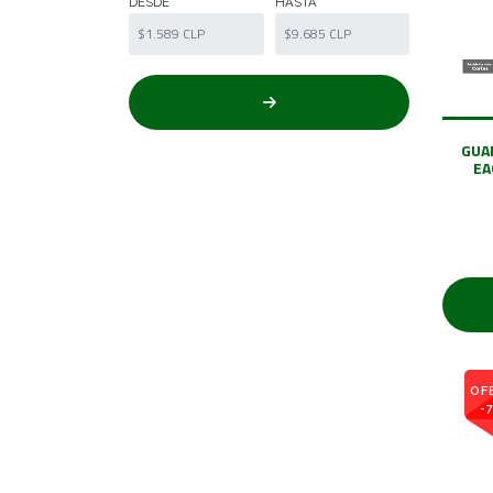
DESDE
HASTA
GUA
EA
OF
-