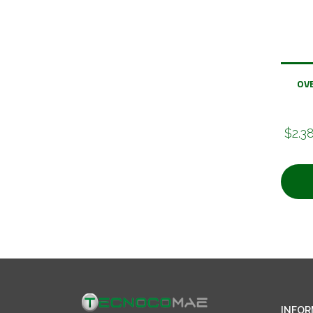
OV
$2.3
INFOR