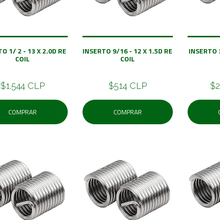
O 1/ 2 - 13 X 2.0D RE
INSERTO 9/16 - 12 X 1.5D RE
INSERTO 3
COIL
COIL
$1.544 CLP
$514 CLP
$2
COMPRAR
COMPRAR