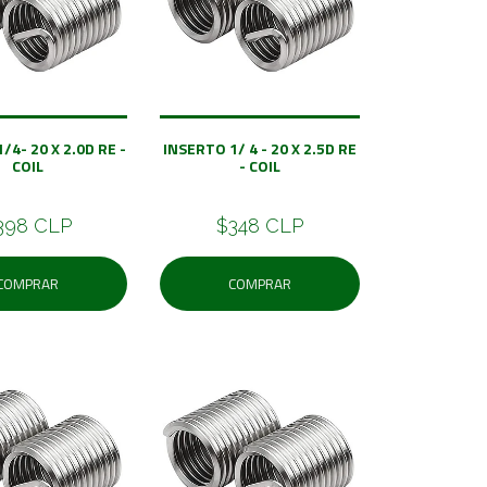
/4- 20 X 2.0D RE -
INSERTO 1/ 4 - 20 X 2.5D RE
COIL
- COIL
398 CLP
$348 CLP
COMPRAR
COMPRAR