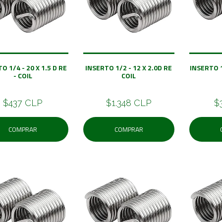
O 1/4 - 20 X 1.5 D RE
INSERTO 1/2 - 12 X 2.0D RE
INSERTO 1
- COIL
COIL
$437 CLP
$1.348 CLP
$
COMPRAR
COMPRAR