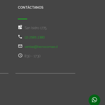
CONTÁCTANOS
San Isidro 1775,
(2) 2585 2380
ventas@tecnocomae.cl
8:30 - 17:30