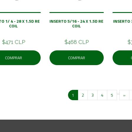
O 1/ 4 - 28 X 1.5D RE
INSERTO 5/16 - 24 X 1.5D RE
INSERTO 3
COIL
COIL
$471 CLP
$468 CLP
$
COMPRAR
COMPRAR
...
1
2
3
4
5
»