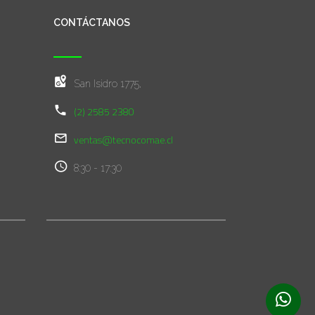
CONTÁCTANOS
San Isidro 1775,
(2) 2585 2380
ventas@tecnocomae.cl
8:30 - 17:30