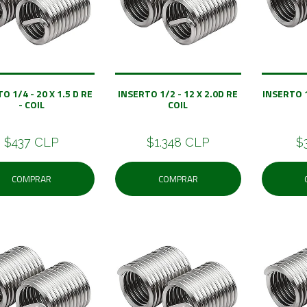
O 1/4 - 20 X 1.5 D RE
INSERTO 1/2 - 12 X 2.0D RE
INSERTO 1
- COIL
COIL
$437 CLP
$1.348 CLP
$
COMPRAR
COMPRAR