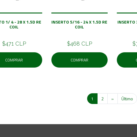
O 1/ 4 - 28 X 1.5D RE
INSERTO 5/16 - 24 X 1.5D RE
INSERTO 3
COIL
COIL
$471 CLP
$468 CLP
$
COMPRAR
COMPRAR
1
2
»
Último