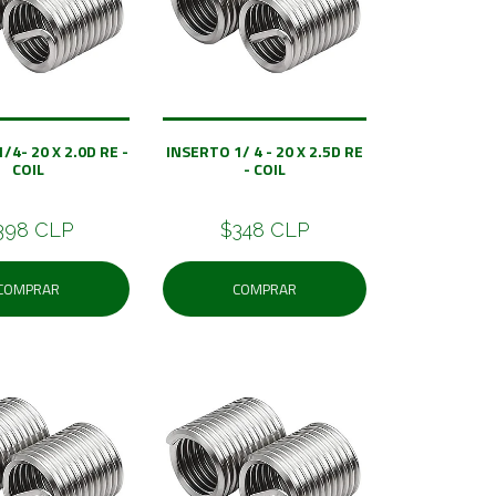
/4- 20 X 2.0D RE -
INSERTO 1/ 4 - 20 X 2.5D RE
COIL
- COIL
398 CLP
$348 CLP
COMPRAR
COMPRAR