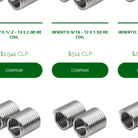
O 1/ 2 - 13 X 2.0D RE
INSERTO 9/16 - 12 X 1.5D RE
INSERTO 3
COIL
COIL
$1.544 CLP
$514 CLP
$2
COMPRAR
COMPRAR