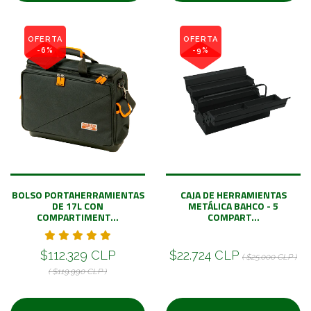
OFERTA
OFERTA
-6%
-9%
BOLSO PORTAHERRAMIENTAS
CAJA DE HERRAMIENTAS
DE 17L CON
METÁLICA BAHCO - 5
COMPARTIMENT...
COMPART...
$112.329 CLP
$22.724 CLP
( $25.000 CLP )
( $119.990 CLP )