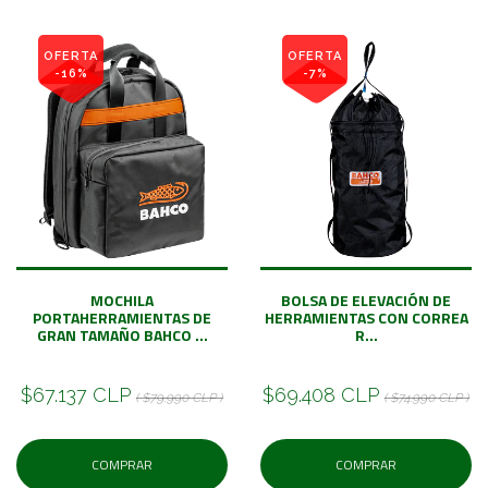
OFERTA
OFERTA
-16%
-7%
MOCHILA
BOLSA DE ELEVACIÓN DE
PORTAHERRAMIENTAS DE
HERRAMIENTAS CON CORREA
GRAN TAMAÑO BAHCO ...
R...
$67.137 CLP
$69.408 CLP
( $79.990 CLP )
( $74.990 CLP )
COMPRAR
COMPRAR