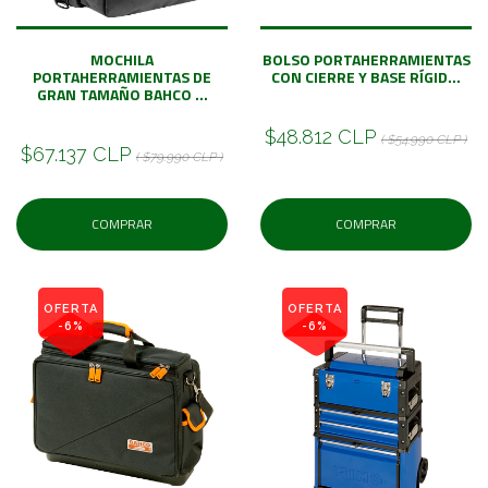
MOCHILA
BOLSO PORTAHERRAMIENTAS
PORTAHERRAMIENTAS DE
CON CIERRE Y BASE RÍGID...
GRAN TAMAÑO BAHCO ...
$48.812 CLP
( $54.990 CLP )
$67.137 CLP
( $79.990 CLP )
COMPRAR
COMPRAR
OFERTA
OFERTA
-6%
-6%