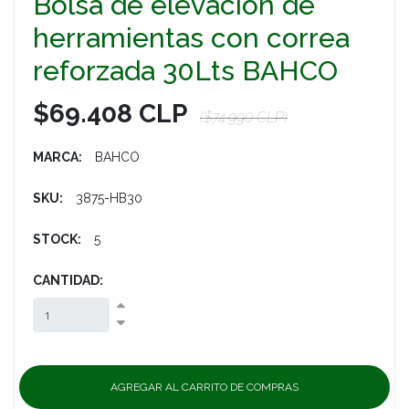
Bolsa de elevación de
herramientas con correa
reforzada 30Lts BAHCO
$69.408 CLP
($74.990 CLP)
MARCA:
BAHCO
SKU:
3875-HB30
STOCK:
5
CANTIDAD: