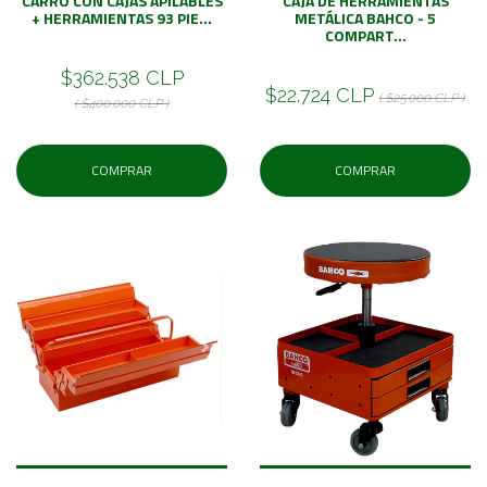
CARRO CON CAJAS APILABLES
CAJA DE HERRAMIENTAS
+ HERRAMIENTAS 93 PIE...
METÁLICA BAHCO - 5
COMPART...
$362.538 CLP
$22.724 CLP
( $25.000 CLP )
( $400.000 CLP )
COMPRAR
COMPRAR