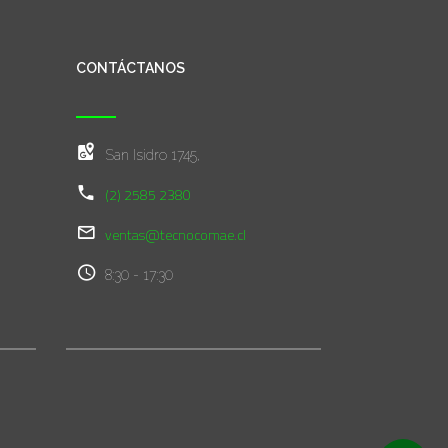
CONTÁCTANOS
San Isidro 1745,
(2) 2585 2380
ventas@tecnocomae.cl
8:30 - 17:30