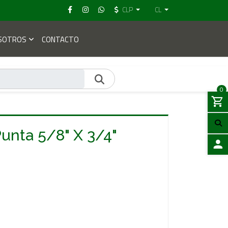
CLP
CL
SOTROS
CONTACTO
0
 Punta 5/8" X 3/4"
ACCES