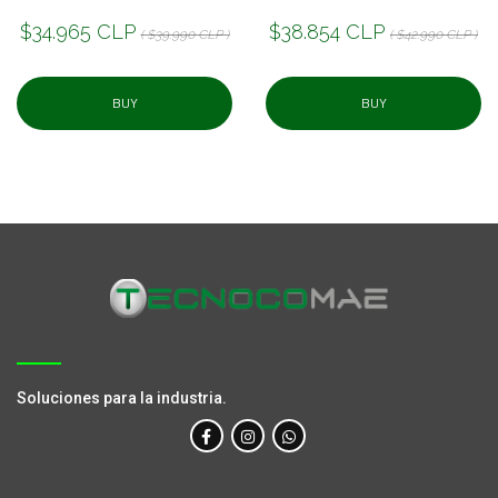
$34.965 CLP
$38.854 CLP
( $39.990 CLP )
( $42.990 CLP )
BUY
BUY
Soluciones para la industria.