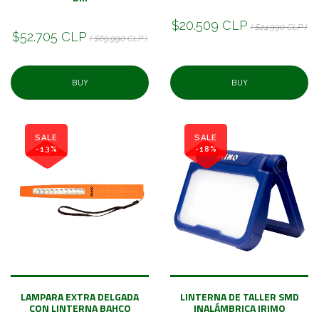
$20.509 CLP
( $24.990 CLP )
$52.705 CLP
( $69.990 CLP )
BUY
BUY
SALE
SALE
-13%
-18%
LAMPARA EXTRA DELGADA
LINTERNA DE TALLER SMD
CON LINTERNA BAHCO
INALÁMBRICA IRIMO