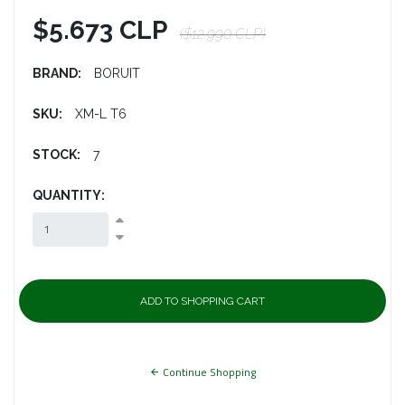
$5.673 CLP
($12.990 CLP)
BRAND:
BORUIT
SKU:
XM-L T6
STOCK:
7
QUANTITY:
Continue Shopping