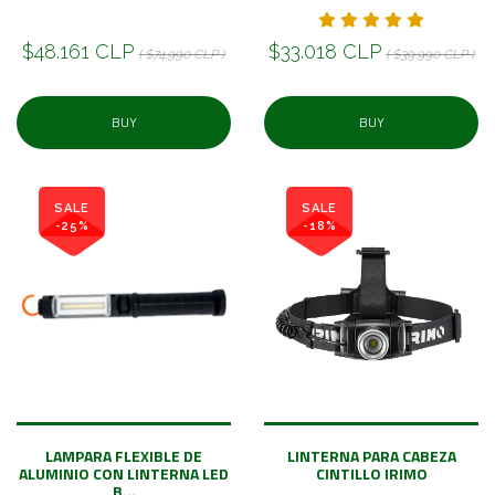
$48.161 CLP
$33.018 CLP
( $74.990 CLP )
( $39.990 CLP )
BUY
BUY
SALE
SALE
-25%
-18%
LAMPARA FLEXIBLE DE
LINTERNA PARA CABEZA
ALUMINIO CON LINTERNA LED
CINTILLO IRIMO
B...