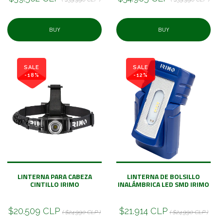
BUY
BUY
SALE
SALE
-18%
-12%
LINTERNA PARA CABEZA
LINTERNA DE BOLSILLO
CINTILLO IRIMO
INALÁMBRICA LED SMD IRIMO
$20.509 CLP
$21.914 CLP
( $24.990 CLP )
( $24.990 CLP )