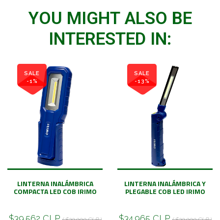
YOU MIGHT ALSO BE
INTERESTED IN:
SALE
SALE
-1%
-13%
LINTERNA INALÁMBRICA
LINTERNA INALÁMBRICA Y
COMPACTA LED COB IRIMO
PLEGABLE COB LED IRIMO
$39.562 CLP
$34.965 CLP
( $39.990 CLP )
( $39.990 CLP )