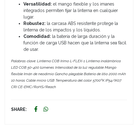
Versatilidad:
el mango flexible y los imanes
integrados permiten fijar la linterna en cualquier
lugar.
Robustez:
la carcasa ABS resistente protege la
linterna de los impactos y los líquidos.
Comodidad:
la batería de larga duración y la
función de carga USB hacen que la linterna sea fácil
de usar.
Palabras clave: Linterna COB Irimo L-FLEX-1 Linterna inalámbrica
LED COB 50-400 lúmenes Intensidad de la luz regulable Mango
flexible Imán de neodimio Gancho plegable Batería de litio 2000 mAh
10 horas Cable micro USB Temperatura del color 5700ºK IP54/IK07
CRI CE-EMC/RoHS/Reach
SHARE: