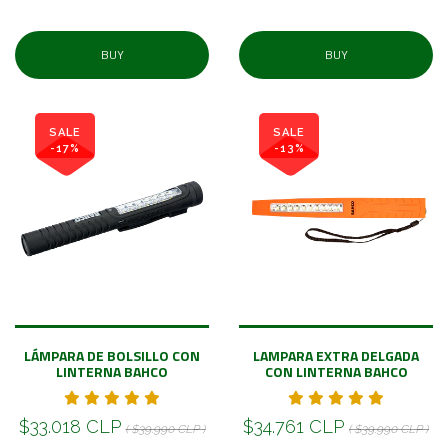
BUY
BUY
SALE
SALE
-17%
-13%
LÁMPARA DE BOLSILLO CON
LAMPARA EXTRA DELGADA
LINTERNA BAHCO
CON LINTERNA BAHCO
$33.018 CLP
$34.761 CLP
( $39.990 CLP )
( $39.990 CLP )