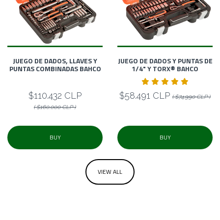
JUEGO DE DADOS, LLAVES Y
JUEGO DE DADOS Y PUNTAS DE
PUNTAS COMBINADAS BAHCO
1/4" Y TORX® BAHCO
$110.432 CLP
$58.491 CLP
( $74.990 CLP )
( $160.000 CLP )
BUY
BUY
VIEW ALL