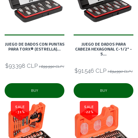
JUEGO DE DADOS CON PUNTAS
JUEGO DE DADOS PARA
PARA TORX® (ESTRELLA)...
CABEZA HEXAGONAL C-1/2" -
5...
$93.398 CLP
( $99.990 CLP )
$91.546 CLP
( $94.990 CLP )
BUY
BUY
SALE
SALE
-31%
-22%