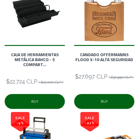
CAJA DE HERRAMIENTAS
CANDADO OFFERMANNS
METÁLICA BAHCO - 5
FLOOD X-10 ALTA SEGURIDAD
COMPART...
$27.697 CLP
( $32.990 CLP )
$22.724 CLP
( $25.000 CLP )
BUY
BUY
SALE
SALE
-9%
-41%