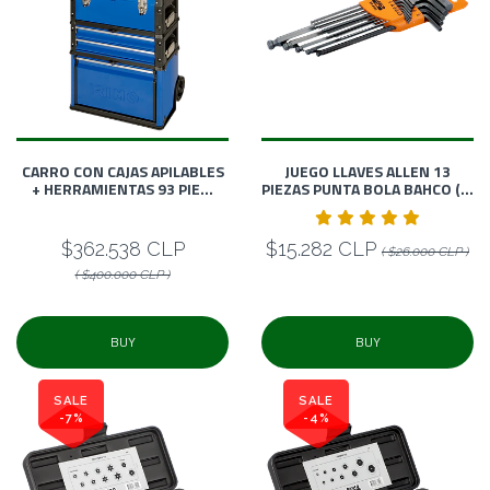
CARRO CON CAJAS APILABLES
JUEGO LLAVES ALLEN 13
+ HERRAMIENTAS 93 PIE...
PIEZAS PUNTA BOLA BAHCO (...
$362.538 CLP
$15.282 CLP
( $26.000 CLP )
( $400.000 CLP )
BUY
BUY
SALE
SALE
-7%
-4%