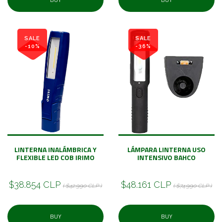
SALE
SALE
-10%
-36%
LINTERNA INALÁMBRICA Y
LÁMPARA LINTERNA USO
FLEXIBLE LED COB IRIMO
INTENSIVO BAHCO
$38.854 CLP
$48.161 CLP
( $42.990 CLP )
( $74.990 CLP )
BUY
BUY