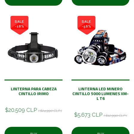
SALE
SALE
-18%
-56%
LINTERNA PARA CABEZA
LINTERNA LED MINERO
CINTILLO IRIMO
CINTILLO 5000 LUMENES XM-
L T6
$20.509 CLP
( $24.990 CLP )
$5.673 CLP
( $12.990 CLP )
BUY
BUY