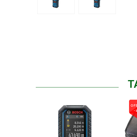
T
OF
-