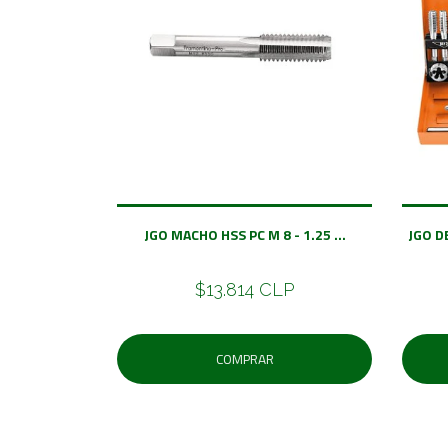
JGO MACHO HSS PC M 8 - 1.25 ...
JGO D
$13.814 CLP
COMPRAR