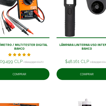
METRO / MILTITESTER DIGITAL
LÁMPARA LINTERNA USO INTE
BAHCO
BAHCO
09.499 CLP
$48.161 CLP
( $124.990 CLP )
( $74.990 CL
COMPRAR
COMPRAR