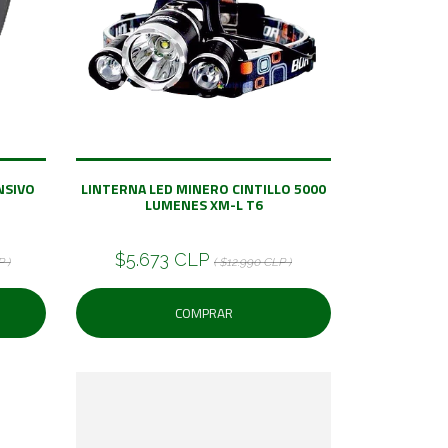
NSIVO
LINTERNA LED MINERO CINTILLO 5000
LUMENES XM-L T6
$5.673 CLP
P )
( $12.990 CLP )
COMPRAR