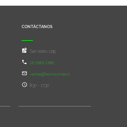
CONTÁCTANOS
San Isidro 1745,
(2) 2585 2380
ventas@tecnocomae.cl
8:30 - 17:30