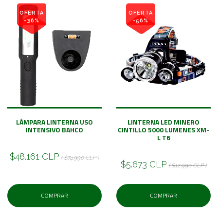
OFERTA
OFERTA
-36%
-56%
LÁMPARA LINTERNA USO
LINTERNA LED MINERO
INTENSIVO BAHCO
CINTILLO 5000 LUMENES XM-
L T6
$48.161 CLP
( $74.990 CLP )
$5.673 CLP
( $12.990 CLP )
COMPRAR
COMPRAR