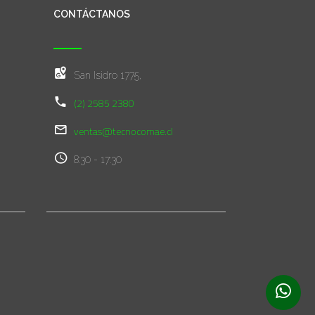
CONTÁCTANOS
San Isidro 1775,
(2) 2585 2380
ventas@tecnocomae.cl
8:30 - 17:30