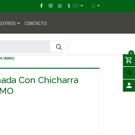
CLP
CL
SOTROS
CONTACTO
0
M IRIMO
ada Con Chicharra
IMO
ACCES