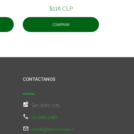
$118 CLP
COMPRAR
CONTÁCTANOS
San Isidro 1775,
(2) 2585 2380
ventas@tecnocomae.cl