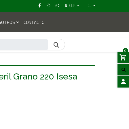
CLP
CL
SOTROS
CONTACTO
0
eril Grano 220 Isesa
ACCES