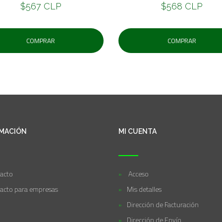
$567 CLP
$568 CLP
COMPRAR
COMPRAR
MACIÓN
MI CUENTA
acto
Acceso
acto para empresas
Mis detalles
Dirección de Facturación
Dirección de Envío