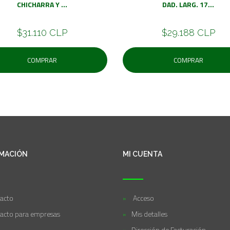
CHICHARRA Y ...
DAD. LARG. 17...
$31.110 CLP
$29.188 CLP
COMPRAR
COMPRAR
MACIÓN
MI CUENTA
acto
Acceso
acto para empresas
Mis detalles
Dirección de Facturación