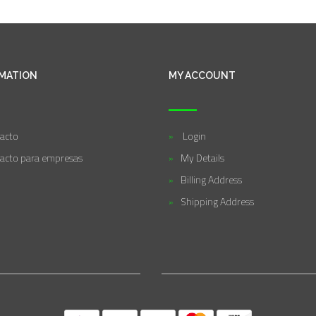
MATION
MY ACCOUNT
acto
Login
acto para empresas
My Details
Billing Address
Shipping Address