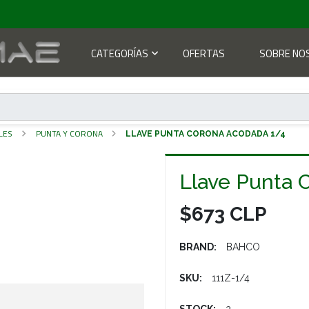
CATEGORÍAS
OFERTAS
SOBRE NO
LES
PUNTA Y CORONA
LLAVE PUNTA CORONA ACODADA 1/4
Llave Punta 
$673 CLP
BRAND:
BAHCO
SKU:
111Z-1/4
STOCK:
2