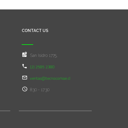
CONTACT US
San Isidro 1775,
(2) 2585 2380
ventas@tecnocomae.cl
8:30 - 17:30