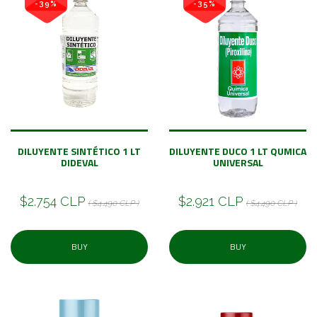
-39%
-35%
DILUYENTE SINTÉTICO 1 LT
DILUYENTE DUCO 1 LT QUMICA
DIDEVAL
UNIVERSAL
$2.754 CLP
$2.921 CLP
( $4.490 CLP )
( $4.490 CLP )
BUY
BUY