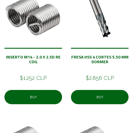
INSERTO M14 - 2.0 X 2.5D RE
FRESA HSS 4 CORTES 5.50 MM
COIL
DORMER
$1.252 CLP
$2.856 CLP
BUY
BUY