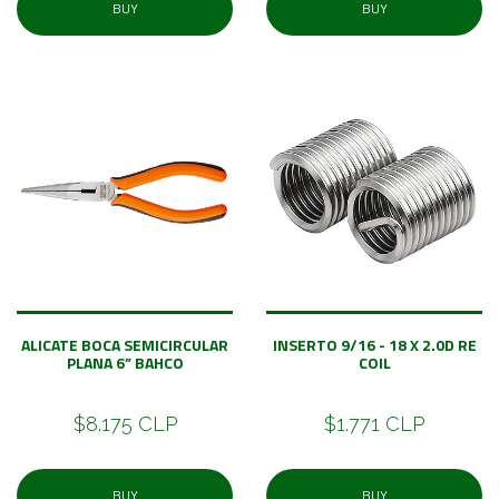
BUY
BUY
ALICATE BOCA SEMICIRCULAR
INSERTO 9/16 - 18 X 2.0D RE
PLANA 6” BAHCO
COIL
$8.175 CLP
$1.771 CLP
BUY
BUY