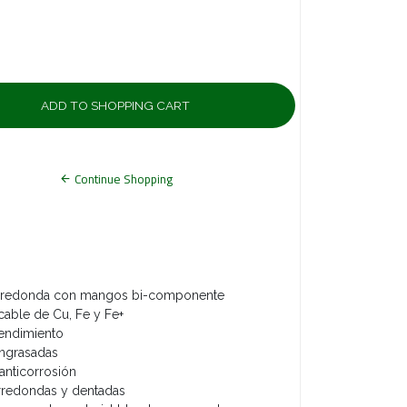
Continue Shopping
irredonda con mangos bi-componente
cable de Cu, Fe y Fe+
rendimiento
engrasadas
 anticorrosión
rredondas y dentadas