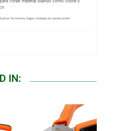
s para cortar material blando como cobre y
ico
dustria, ferretería, hogar, trabajos de construcción
 IN: