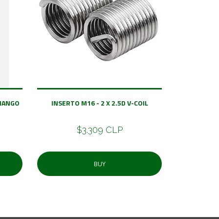
MANGO
INSERTO M16 - 2 X 2.5D V-COIL
$3.309 CLP
BUY