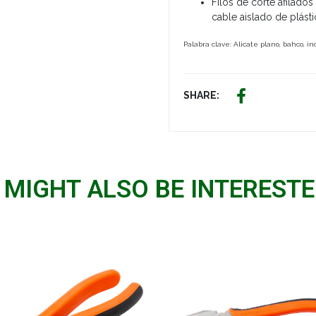
Filos de corte afilado
cable aislado de plást
Palabra clave: Alicate plano, bahco, in
SHARE:
 MIGHT ALSO BE INTERESTED