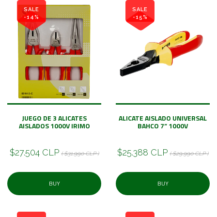
SALE
SALE
-14%
-15%
JUEGO DE 3 ALICATES
ALICATE AISLADO UNIVERSAL
AISLADOS 1000V IRIMO
BAHCO 7” 1000V
$27.504 CLP
$25.388 CLP
( $31.990 CLP )
( $29.990 CLP )
BUY
BUY