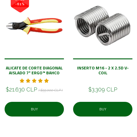
-61%
ALICATE DE CORTE DIAGONAL
INSERTO M16 - 2 X 2.5D V-
AISLADO 7" ERGO™ BAHCO
COIL
$21.630 CLP
$3.309 CLP
( $55.000 CLP )
BUY
BUY