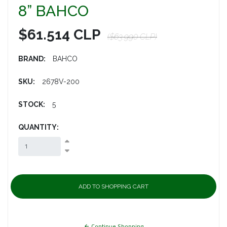
8” BAHCO
$61.514 CLP
($63.990 CLP)
BRAND:
BAHCO
SKU:
2678V-200
STOCK:
5
QUANTITY:
Continue Shopping