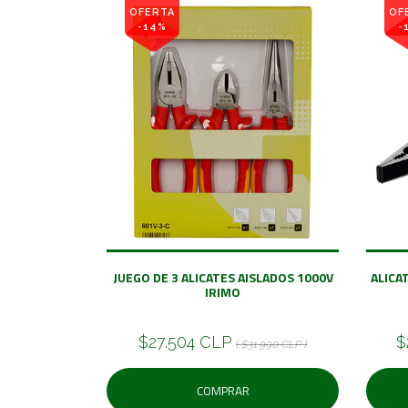
OFERTA
OF
-14%
-
JUEGO DE 3 ALICATES AISLADOS 1000V
ALICA
IRIMO
$27.504 CLP
$
( $31.990 CLP )
COMPRAR