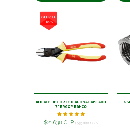
OFERTA
-61%
ALICATE DE CORTE DIAGONAL AISLADO
INS
7" ERGO™ BAHCO
$21.630 CLP
( $55.000 CLP )