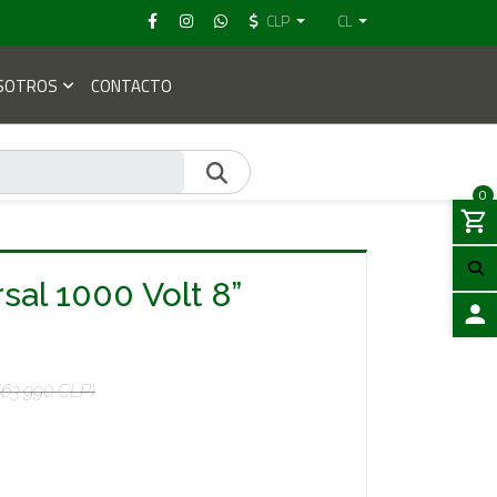
CLP
CL
SOTROS
CONTACTO
0
rsal 1000 Volt 8”
ACCES
$63.990 CLP)