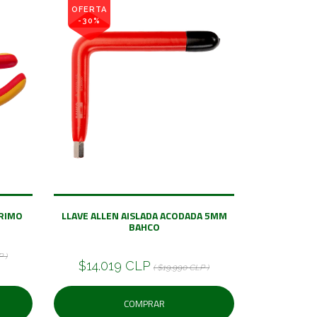
OFERTA
-30%
IRIMO
LLAVE ALLEN AISLADA ACODADA 5MM
BAHCO
 )
$14.019 CLP
( $19.990 CLP )
COMPRAR