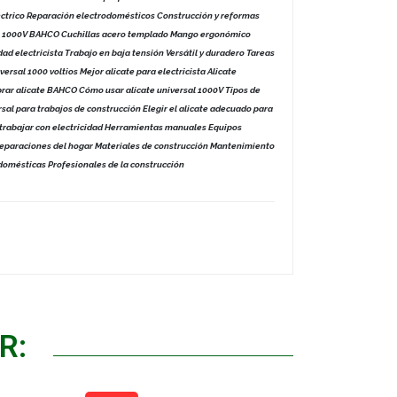
éctrico Reparación electrodomésticos Construcción y reformas
cate 1000V BAHCO Cuchillas acero templado Mango ergonómico
ad electricista Trabajo en baja tensión Versátil y duradero Tareas
versal 1000 voltios Mejor alicate para electricista Alicate
ar alicate BAHCO Cómo usar alicate universal 1000V Tipos de
ersal para trabajos de construcción Elegir el alicate adecuado para
 trabajar con electricidad Herramientas manuales Equipos
 Reparaciones del hogar Materiales de construcción Mantenimiento
 domésticas Profesionales de la construcción
R: