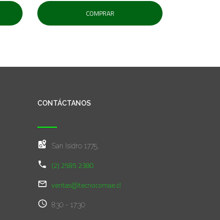
COMPRAR
CONTÁCTANOS
San Isidro 1775,
(2) 2585 2380
ventas@tecnocomae.cl
8:30 - 17:30