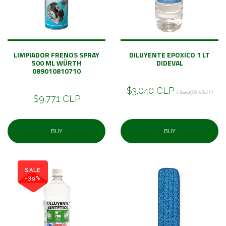
LIMPIADOR FRENOS SPRAY
DILUYENTE EPOXICO 1 LT
500 ML WÜRTH
DIDEVAL
089010810710
$3.040 CLP
( $4.490 CLP )
$9.771 CLP
BUY
BUY
SALE
-39%