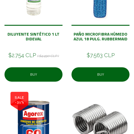
DILUYENTE SINTÉTICO 1 LT
PAÑO MICROFIBRA HÚMEDO
DIDEVAL
AZUL 18 PULG. RUBBERMAID
$2.754 CLP
$7.563 CLP
( $4.490 CLP )
BUY
BUY
SALE
-31%