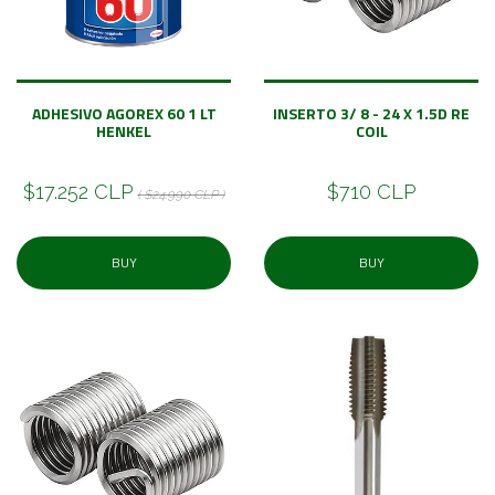
ADHESIVO AGOREX 60 1 LT
INSERTO 3/ 8 - 24 X 1.5D RE
HENKEL
COIL
$17.252 CLP
$710 CLP
( $24.990 CLP )
BUY
BUY