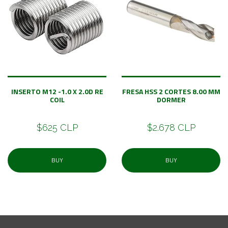
INSERTO M12 -1.0 X 2.0D RE
FRESA HSS 2 CORTES 8.00 MM
COIL
DORMER
$625 CLP
$2.678 CLP
BUY
BUY