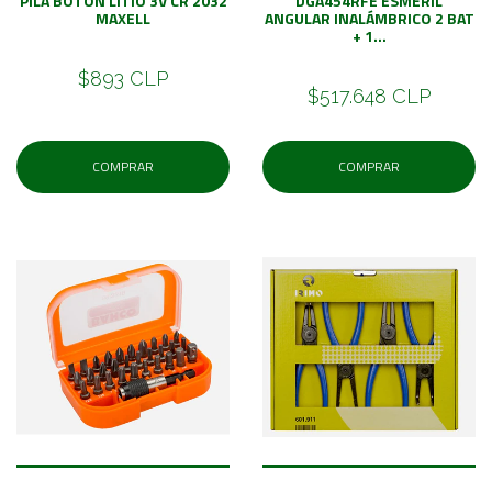
PILA BOTON LITIO 3V CR 2032
DGA454RFE ESMERIL
MAXELL
ANGULAR INALÁMBRICO 2 BAT
+ 1...
$893 CLP
$517.648 CLP
COMPRAR
COMPRAR