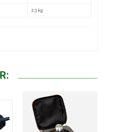
2,3 kg
R: