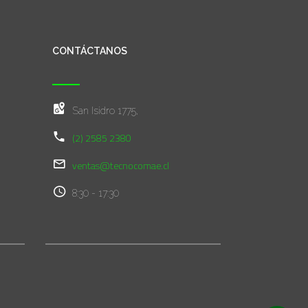
CONTÁCTANOS
San Isidro 1775,
(2) 2585 2380
ventas@tecnocomae.cl
8:30 - 17:30