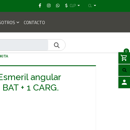
CLP
CL
SOTROS
CONTACTO
0
KITA
smeril angular
2 BAT + 1 CARG.
ACCES