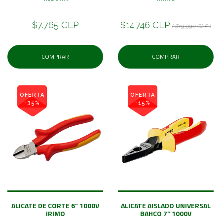
$7.765 CLP
$14.746 CLP
( $19.990 CLP )
COMPRAR
COMPRAR
OFERTA
OFERTA
-35%
-15%
ALICATE DE CORTE 6” 1000V
ALICATE AISLADO UNIVERSAL
IRIMO
BAHCO 7” 1000V