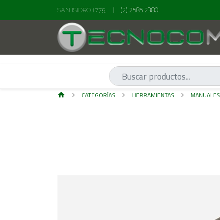
(2) 2585 2380
SAN ISIDRO 1775,
|
CATEGORÍAS
HERRAMIENTAS
MANUALE