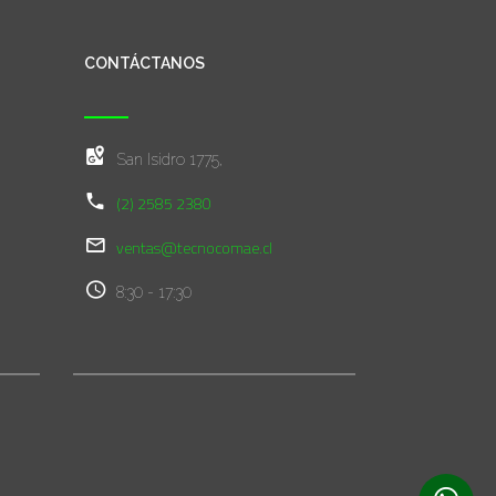
CONTÁCTANOS
San Isidro 1775,
(2) 2585 2380
ventas@tecnocomae.cl
8:30 - 17:30