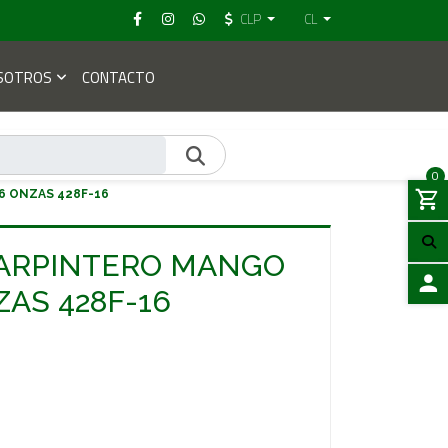
CLP
CL
SOTROS
CONTACTO
0
6 ONZAS 428F-16
CARPINTERO MANGO
ZAS 428F-16
ACCES