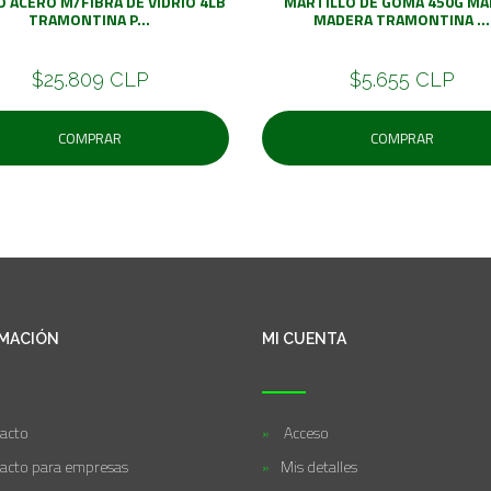
 ACERO M/FIBRA DE VIDRIO 4LB
MARTILLO DE GOMA 450G M
TRAMONTINA P...
MADERA TRAMONTINA ...
$25.809 CLP
$5.655 CLP
COMPRAR
COMPRAR
MACIÓN
MI CUENTA
acto
Acceso
acto para empresas
Mis detalles