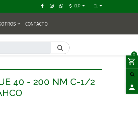
CLP
CL
SOTROS
CONTACTO
0
E 40 - 200 NM C-1/2
AHCO
ACCES