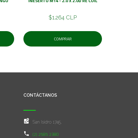
ANGO
INESERTO M14 - 2.0 X 2.0D RE COIL
$1.264 CLP
COMPRAR
CONTÁCTANOS
San Isidro 1745,
(2) 2585 2380