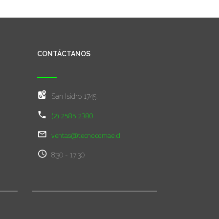
CONTÁCTANOS
San Isidro 1745,
(2) 2585 2380
ventas@tecnocomae.cl
8:30 - 17:30