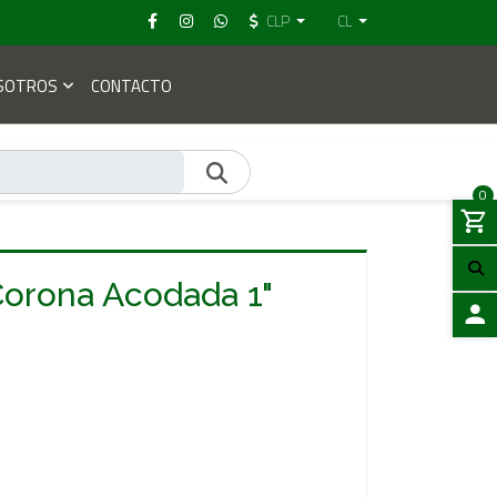
CLP
CL
SOTROS
CONTACTO
0
Corona Acodada 1"
ACCES