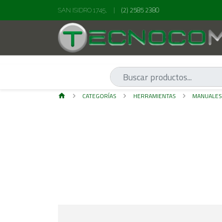
(2) 2585 2380
SAN ISIDRO 1745,
|
CATEGORÍAS
HERRAMIENTAS
MANUALE