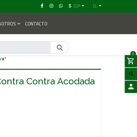
CLP
CL
SOTROS
CONTACTO
0
/8"
Contra Contra Acodada
ACCES