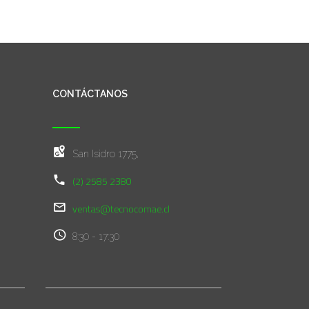
CONTÁCTANOS
San Isidro 1775,
(2) 2585 2380
ventas@tecnocomae.cl
8:30 - 17:30