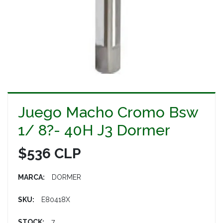
Juego Macho Cromo Bsw
1/ 8?- 40H J3 Dormer
$536 CLP
MARCA:
DORMER
SKU:
E80418X
STOCK:
7