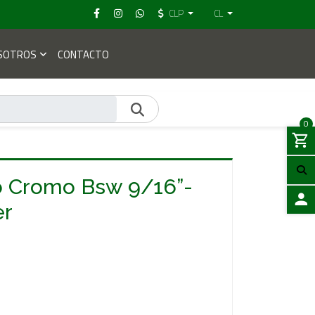
CLP
CL
SOTROS
CONTACTO
0
 Cromo Bsw 9/16”-
er
ACCES