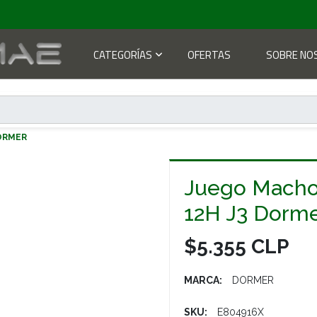
CATEGORÍAS
OFERTAS
SOBRE NO
DORMER
Juego Macho
12H J3 Dorm
$5.355 CLP
MARCA:
DORMER
SKU:
E804916X