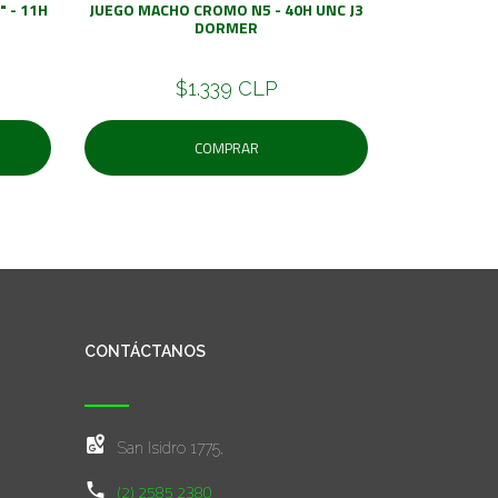
 - 11H
JUEGO MACHO CROMO N5 - 40H UNC J3
DORMER
$1.339 CLP
COMPRAR
CONTÁCTANOS
San Isidro 1775,
(2) 2585 2380