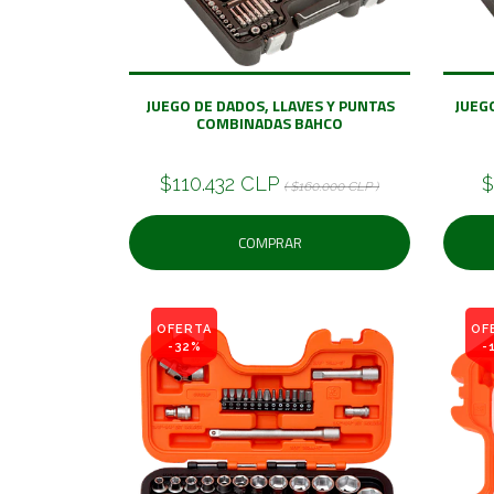
JUEGO DE DADOS, LLAVES Y PUNTAS
JUEGO
COMBINADAS BAHCO
$110.432 CLP
$
( $160.000 CLP )
COMPRAR
OFERTA
OF
-32%
-