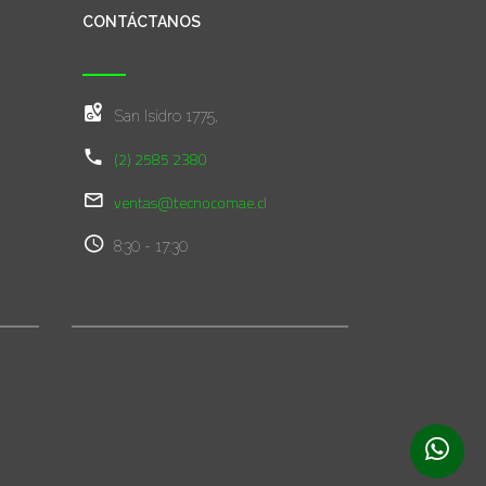
CONTÁCTANOS
San Isidro 1775,
(2) 2585 2380
ventas@tecnocomae.cl
8:30 - 17:30