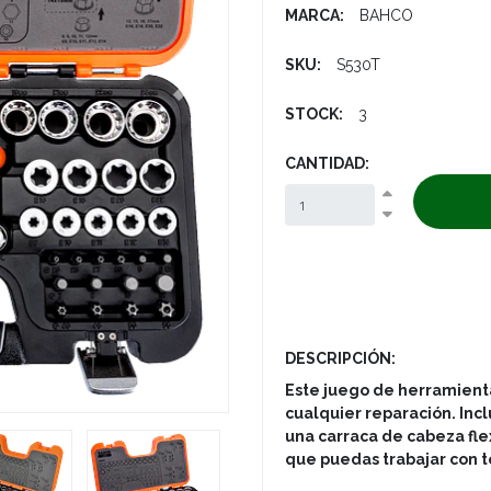
MARCA:
BAHCO
SKU:
S530T
Next
STOCK:
3
CANTIDAD:
DESCRIPCIÓN:
Este juego de herramienta
cualquier reparación. In
una carraca de cabeza fle
que puedas trabajar con to