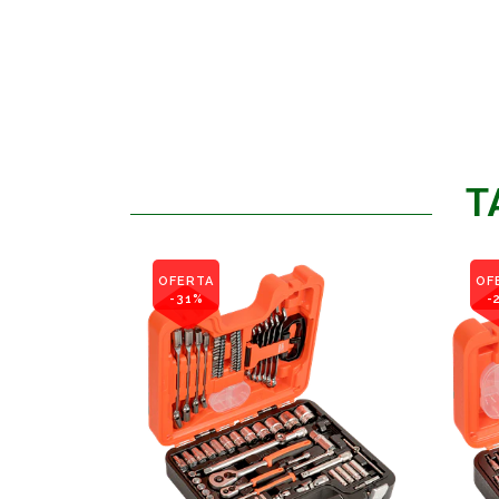
T
OFERTA
OF
-31%
-