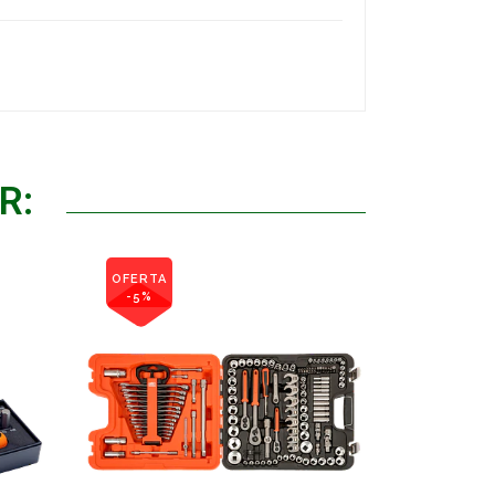
R:
OFERTA
-5%