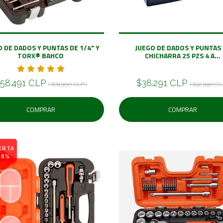
 DE DADOS Y PUNTAS DE 1/4" Y
JUEGO DE DADOS Y PUNTAS 
TORX® BAHCO
CHICHARRA 25 PZS 4 A...
58.491 CLP
$38.291 CLP
( $74.990 CLP )
( $42.990 CL
COMPRAR
COMPRAR
ERTA
16%