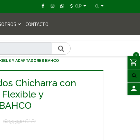
CLP
CL
SOTROS
CONTACTO
0
XIBLE Y ADAPTADORES BAHCO
os Chicharra con
Flexible y
ACCES
 BAHCO
($199.990 CLP)