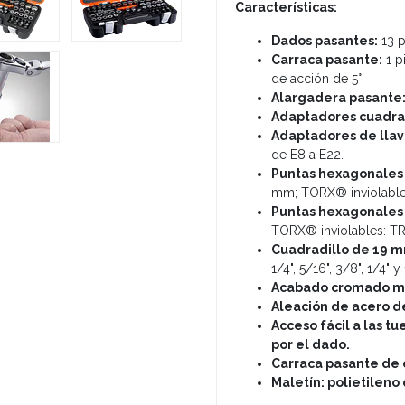
Características:
Dados pasantes:
13 p
Carraca pasante:
1 p
de acción de 5°.
Alargadera pasante
Adaptadores cuadra
Adaptadores de llav
de E8 a E22.
Puntas hexagonales 
mm; TORX® inviolables
Puntas hexagonales 
TORX® inviolables: TR
Cuadradillo de 19 
1/4", 5/16", 3/8", 1/4" y 
Acabado cromado m
Aleación de acero d
Acceso fácil a las tu
por el dado.
Carraca pasante de 
Maletín: polietileno