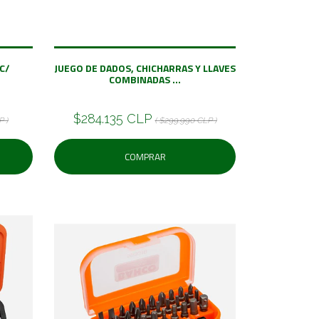
C/
JUEGO DE DADOS, CHICHARRAS Y LLAVES
COMBINADAS ...
$284.135 CLP
P )
( $299.990 CLP )
COMPRAR