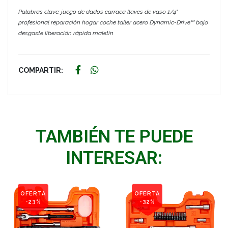
Palabras clave: juego de dados carraca llaves de vaso 1/4"
profesional reparación hogar coche taller acero Dynamic-Drive™ bajo
desgaste liberación rápida maletín
COMPARTIR:
TAMBIÉN TE PUEDE
INTERESAR:
OFERTA
OFERTA
-23%
-32%