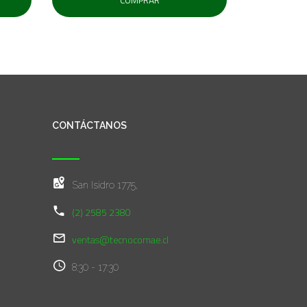
CONTÁCTANOS
San Isidro 1775,
(2) 2585 2380
ventas@tecnocomae.cl
8:30 - 17:30