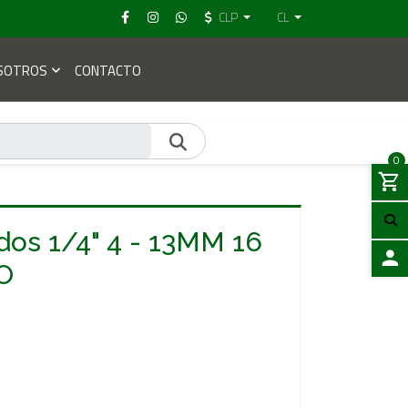
CLP
CL
SOTROS
CONTACTO
0
os 1/4" 4 - 13MM 16
O
ACCES