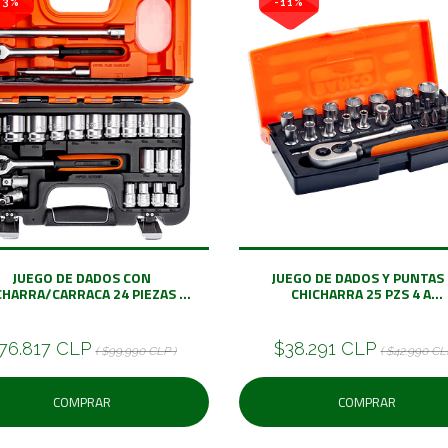
23%
-11%
JUEGO DE DADOS CON
JUEGO DE DADOS Y PUNTAS 
CHARRA/CARRACA 24 PIEZAS ...
CHICHARRA 25 PZS 4 A...
76.817 CLP
$38.291 CLP
( $99.990 CLP )
( $42.990 CL
COMPRAR
COMPRAR