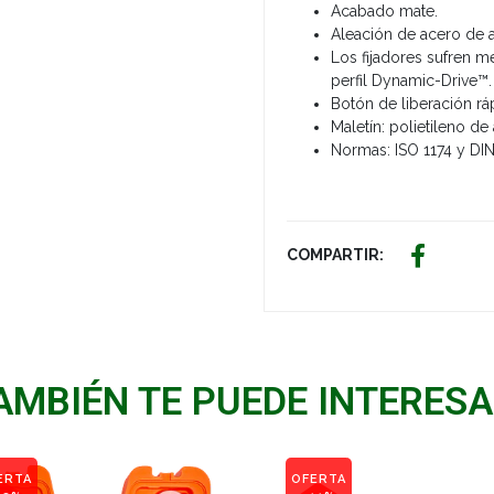
Acabado mate.
Aleación de acero de 
Los fijadores sufren m
perfil Dynamic-Drive™.
Botón de liberación rá
Maletín: polietileno de
Normas: ISO 1174 y DIN
COMPARTIR:
AMBIÉN TE PUEDE INTERESA
ERTA
OFERTA