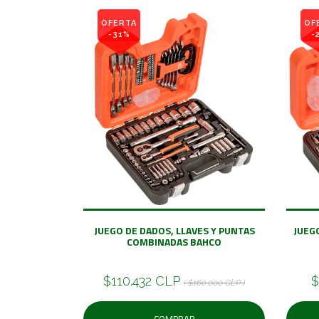
OFERTA
OF
-31%
-
JUEGO DE DADOS, LLAVES Y PUNTAS
JUEGO
COMBINADAS BAHCO
$110.432 CLP
$
( $160.000 CLP )
COMPRAR