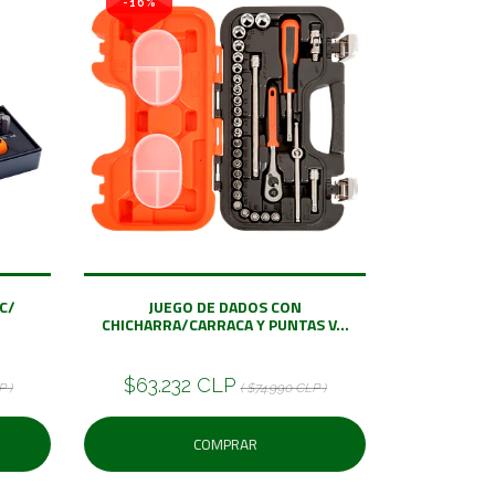
-16%
C/
JUEGO DE DADOS CON
CHICHARRA/CARRACA Y PUNTAS V...
$63.232 CLP
P )
( $74.990 CLP )
COMPRAR