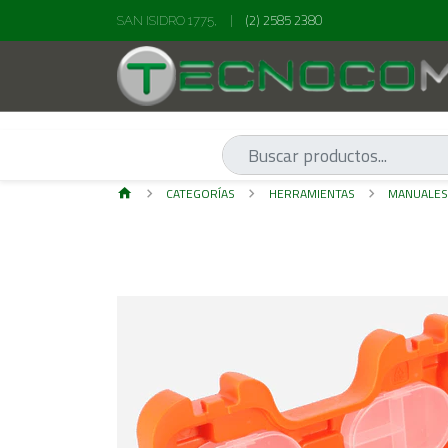
(2) 2585 2380
SAN ISIDRO 1775,
|
CATEGORÍAS
HERRAMIENTAS
MANUALE