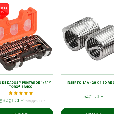
ERTA
22%
 DE DADOS Y PUNTAS DE 1/4" Y
INSERTO 1/ 4 - 28 X 1.5D RE 
TORX® BAHCO
$471 CLP
58.491 CLP
( $74.990 CLP )
COMPRAR
COMPRAR