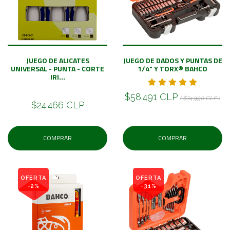
JUEGO DE ALICATES
JUEGO DE DADOS Y PUNTAS DE
UNIVERSAL - PUNTA - CORTE
1/4" Y TORX® BAHCO
IRI...
$58.491 CLP
( $74.990 CLP )
$24.466 CLP
COMPRAR
COMPRAR
OFERTA
OFERTA
-2%
-31%