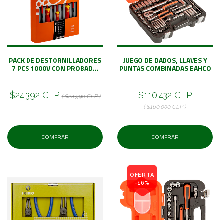
PACK DE DESTORNILLADORES
JUEGO DE DADOS, LLAVES Y
7 PCS 1000V CON PROBAD...
PUNTAS COMBINADAS BAHCO
$24.392 CLP
$110.432 CLP
( $24.990 CLP )
( $160.000 CLP )
COMPRAR
COMPRAR
OFERTA
-16%