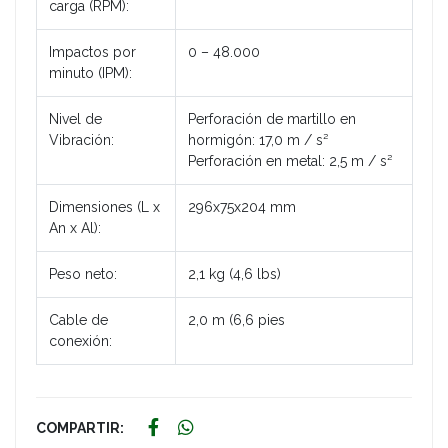
carga (RPM):
Impactos por
0 – 48.000
minuto (IPM):
Nivel de
Perforación de martillo en
Vibración:
hormigón: 17,0 m / s²
Perforación en metal: 2,5 m / s²
Dimensiones (L x
296x75x204 mm
An x Al):
Peso neto:
2,1 kg (4,6 lbs)
Cable de
2,0 m (6,6 pies
conexión:
COMPARTIR: