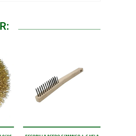
R:
 9/16
ESCOBILLA ACERO C/MANGO 4-C HELA