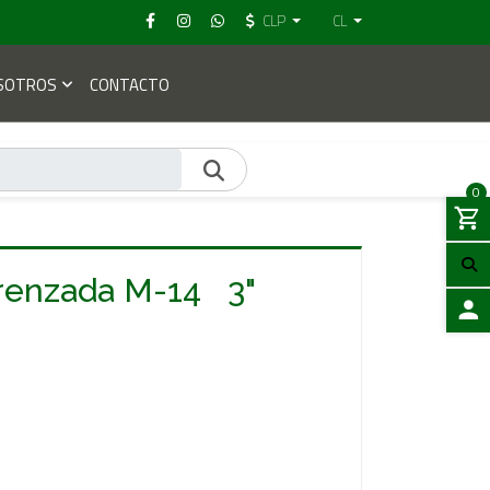
CLP
CL
SOTROS
CONTACTO
0
renzada M-14 3"
ACCES