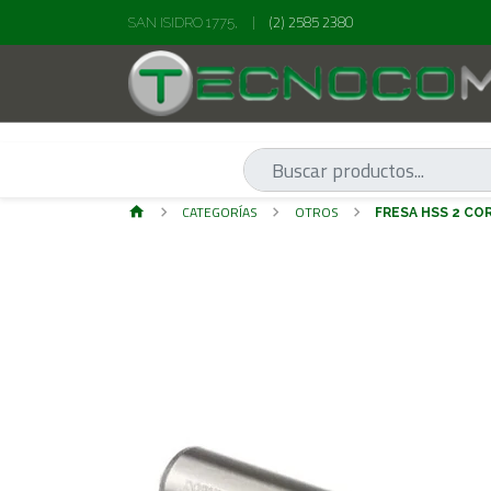
(2) 2585 2380
SAN ISIDRO 1775,
|
CATEGORÍAS
OTROS
FRESA HSS 2 CO