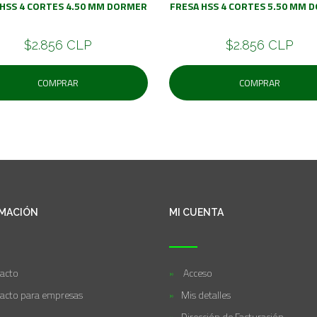
 HSS 4 CORTES 4.50 MM DORMER
FRESA HSS 4 CORTES 5.50 MM 
$2.856 CLP
$2.856 CLP
COMPRAR
COMPRAR
MACIÓN
MI CUENTA
acto
Acceso
acto para empresas
Mis detalles
Dirección de Facturación