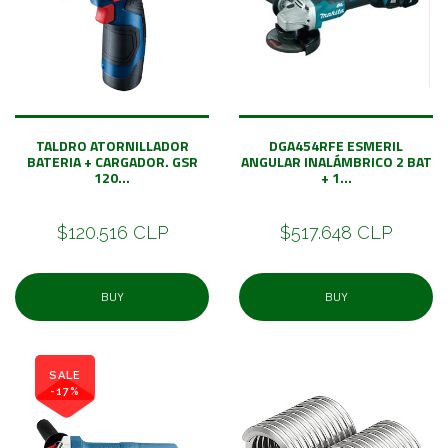
TALDRO ATORNILLADOR
DGA454RFE ESMERIL
BATERIA + CARGADOR. GSR
ANGULAR INALÁMBRICO 2 BAT
120...
+ 1...
$120.516 CLP
$517.648 CLP
BUY
BUY
SALE
-17%