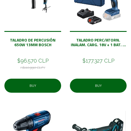
TALADRO DE PERCUSIÓN
TALADRO PERC/ATORN.
650W 13MM BOSCH
INALAM. CARG. 18V + 1 BAT. ...
$96.570 CLP
$177.327 CLP
( $110.990 CLP )
BUY
BUY