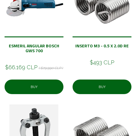
ESMERIL ANGULAR BOSCH
INSERTO M3 - 0.5 X 2.0D RE
GWS 700
$493 CLP
$66.169 CLP
( $79.990 CLP )
BUY
BUY