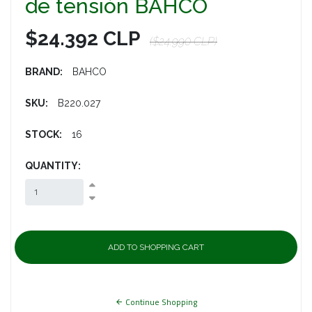
de tensión BAHCO
$24.392 CLP
($24.990 CLP)
BRAND:
BAHCO
SKU:
B220.027
STOCK:
16
QUANTITY:
Continue Shopping