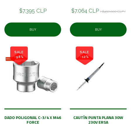
$7.395 CLP
$7.064 CLP
( $450.000 CLP )
BUY
BUY
SALE
SALE
-98%
-12%
DADO POLIGONAL C-3/4 X M46
CAUTÍN PUNTA PLANA 30W
FORCE
230V ERSA