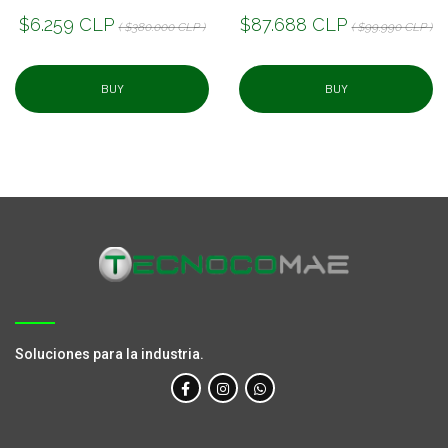
$6.259 CLP
$87.688 CLP
( $380.000 CLP )
( $99.990 CLP )
BUY
BUY
Soluciones para la industria.