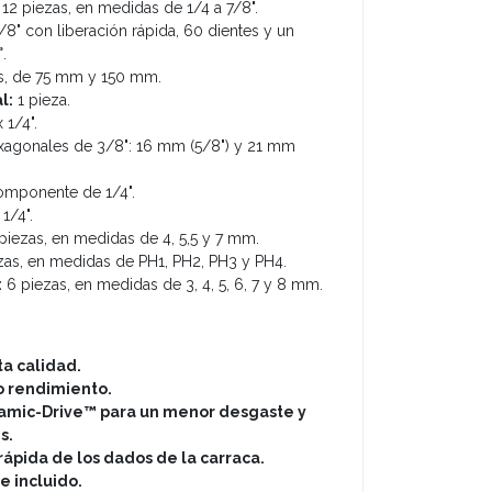
12 piezas, en medidas de 1/4 a 7/8".
/8" con liberación rápida, 60 dientes y un
.
s, de 75 mm y 150 mm.
l:
1 pieza.
 1/4".
exagonales de 3/8": 16 mm (5/8") y 21 mm
componente de 1/4".
1/4".
piezas, en medidas de 4, 5,5 y 7 mm.
zas, en medidas de PH1, PH2, PH3 y PH4.
:
6 piezas, en medidas de 3, 4, 5, 6, 7 y 8 mm.
a calidad.
o rendimiento.
namic-Drive™ para un menor desgaste y
s.
rápida de los dados de la carraca.
e incluido.