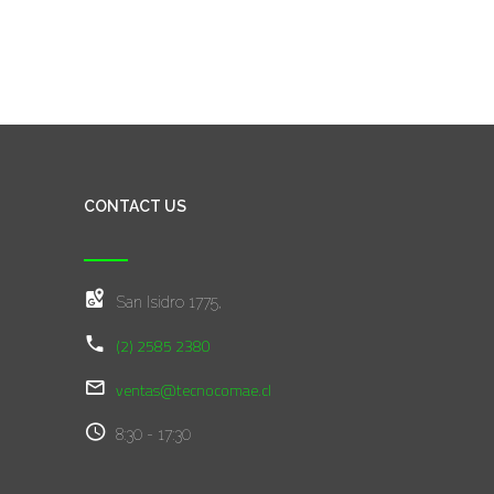
CONTACT US
San Isidro 1775,
(2) 2585 2380
ventas@tecnocomae.cl
8:30 - 17:30