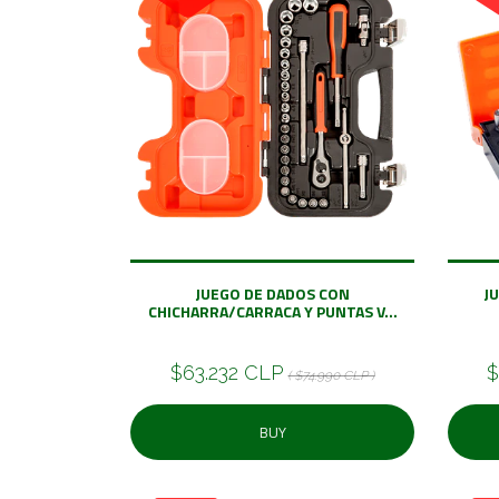
JUEGO DE DADOS CON
J
CHICHARRA/CARRACA Y PUNTAS V...
$63.232 CLP
$
( $74.990 CLP )
BUY