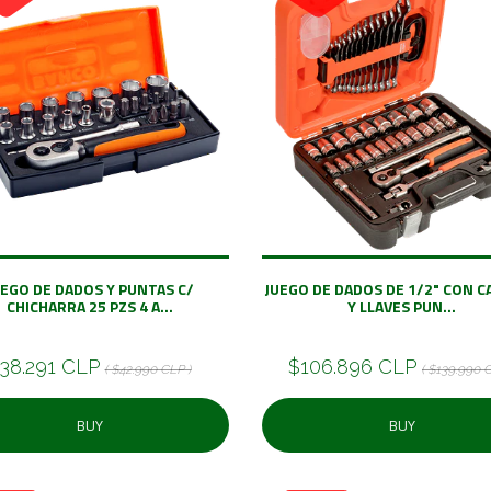
UEGO DE DADOS Y PUNTAS C/
JUEGO DE DADOS DE 1/2" CON 
CHICHARRA 25 PZS 4 A...
Y LLAVES PUN...
38.291 CLP
$106.896 CLP
( $42.990 CLP )
( $139.990 
BUY
BUY