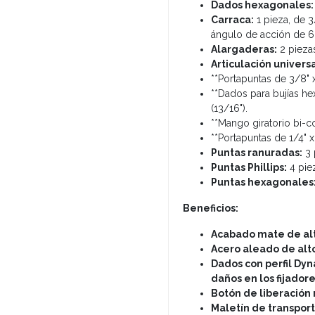
Dados hexagonales:
Carraca:
1 pieza, de 3
ángulo de acción de 6°
Alargaderas:
2 pieza
Articulación universa
**Portapuntas de 3/8" x
**Dados para bujías h
(13/16").
**Mango giratorio bi-
**Portapuntas de 1/4" x 
Puntas ranuradas:
3 
Puntas Phillips:
4 pie
Puntas hexagonales
Beneficios:
Acabado mate de alt
Acero aleado de alt
Dados con perfil Dy
daños en los fijadore
Botón de liberación 
Maletín de transport