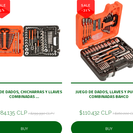
ALE
SALE
5%
-31%
DE DADOS, CHICHARRAS Y LLAVES
JUEGO DE DADOS, LLAVES Y P
COMBINADAS ...
COMBINADAS BAHCO
84.135 CLP
$110.432 CLP
( $299.990 CLP )
( $160.000 C
BUY
BUY