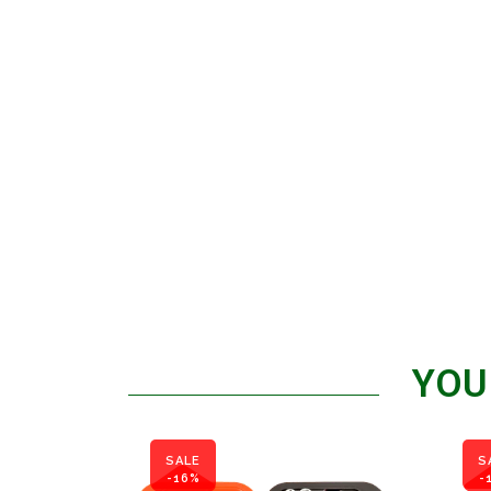
YOU
SALE
S
-16%
-