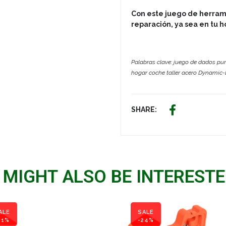
Con este juego de herrami
reparación, ya sea en tu ho
Palabras clave: juego de dados pun
hogar coche taller acero Dynamic-
SHARE:
 MIGHT ALSO BE INTERESTED
ALE
SALE
11%
-24%