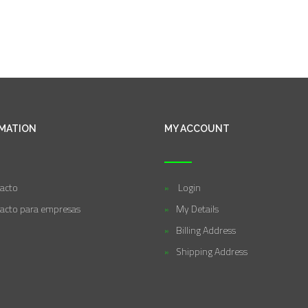
MATION
MY ACCOUNT
acto
Login
acto para empresas
My Details
Billing Address
Shipping Address