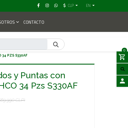
CLP
EN
SOTROS
CONTACTO
0
 34 PZS S330AF
os y Puntas con
AHCO 34 Pzs S330AF
LOGIN
$69.990 CLP)