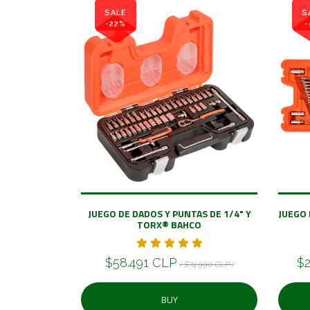
SALE
S
-22%
-
JUEGO DE DADOS Y PUNTAS DE 1/4" Y
JUEGO 
TORX® BAHCO
$58.491 CLP
$2
( $74.990 CLP )
BUY