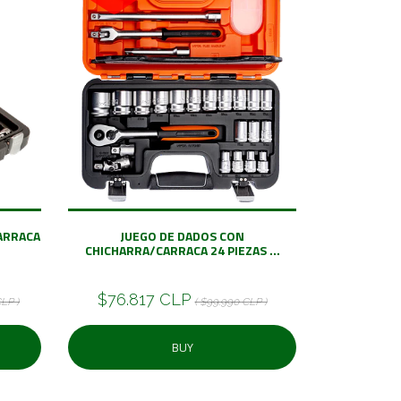
CARRACA
JUEGO DE DADOS CON
CHICHARRA/CARRACA 24 PIEZAS ...
$76.817 CLP
CLP )
( $99.990 CLP )
BUY