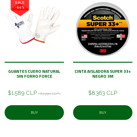
SALE
-60%
GUANTES CUERO NATURAL
CINTA AISLADORA SUPER 33+
SIN FORRO FORCE
NEGRO 3M
$1.589 CLP
$8.363 CLP
( $3.990 CLP )
BUY
BUY