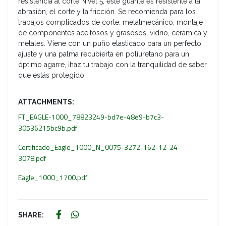
resistencia al corte Nivel 5, este guante es resistente a la
abrasión, el corte y la fricción. Se recomienda para los
trabajos complicados de corte, metalmecánico, montaje
de componentes aceitosos y grasosos, vidrio, cerámica y
metales. Viene con un puño elasticado para un perfecto
ajuste y una palma recubierta en poliuretano para un
óptimo agarre, ¡haz tu trabajo con la tranquilidad de saber
que estás protegido!
ATTACHMENTS:
FT_EAGLE-1000_78823249-bd7e-48e9-b7c3-
30536215bc9b.pdf
Certificado_Eagle_1000_N_0075-3272-162-12-24-
3078.pdf
Eagle_1000_1700.pdf
SHARE: